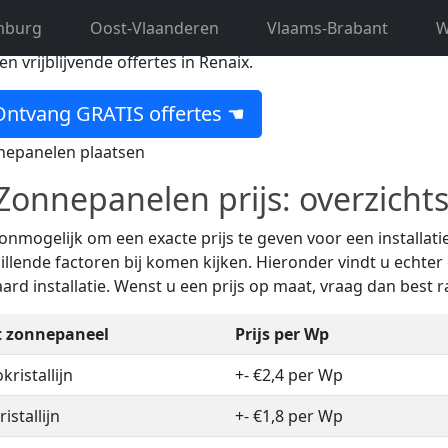
mburg
Oost-Vlaanderen
Vlaams-Brabant
W
 op zoek naar een ervaren zonne-expert uit Renaix? Dan bent
 en vrijblijvende offertes in Renaix.
ntvang GRATIS offertes ☚
onnepanelen prijs: overzichts
 onmogelijk om een exacte prijs te geven voor een installa
illende factoren bij komen kijken. Hieronder vindt u echter 
ard installatie. Wenst u een prijs op maat, vraag dan best 
t zonnepaneel
Prijs per Wp
ristallijn
+- €2,4 per Wp
istallijn
+- €1,8 per Wp