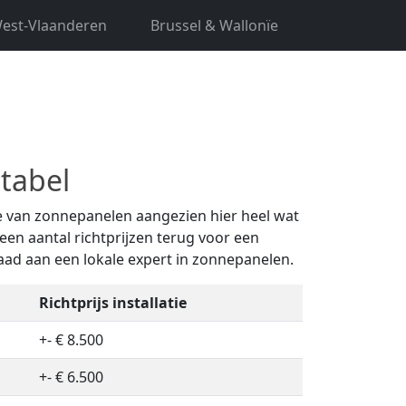
est-Vlaanderen
Brussel & Wallonïe
 u hier aan het juiste adres. Ontvang tot 5
tabel
tie van zonnepanelen aangezien hier heel wat
een aantal richtprijzen terug voor een
raad aan een lokale expert in zonnepanelen.
Richtprijs installatie
+- € 8.500
+- € 6.500