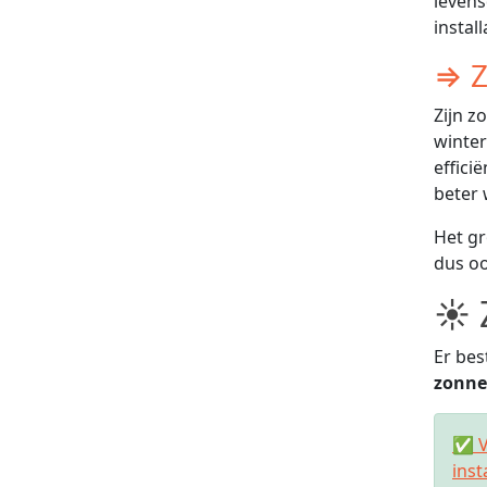
levens
instal
⇒ Z
Zijn z
winter
effici
beter 
Het gr
dus oo
☀ 
Er bes
zonne
✅ V
inst