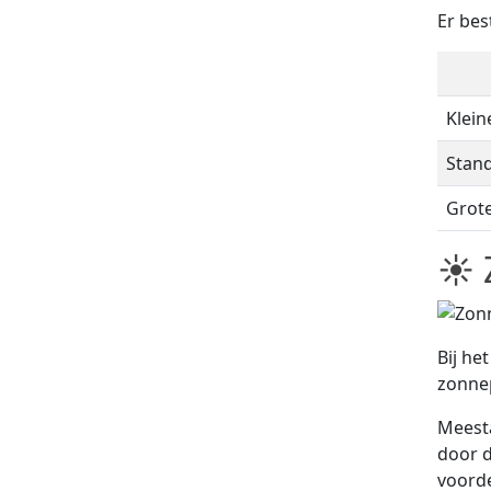
Er bes
Klein
Stan
Grot
☀ 
Bij he
zonne
Meest
door d
voorde