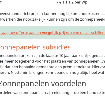
f
+- € 1 à 1,2 per Wp
venstaande richtprijzen kunnen nog bijkomende kosten aa
kwerken die noodzakelijk kunnen zijn om de zonnepaneel-in
raag uw offerte aan en
vergelijk prijzen
van de verschille
onnepanelen subsidies
nepanelen prijzen zijn de laatste 10 jaar aanzienlijk gedaa
es
meer toegekend voor het plaatsen van zonnepanelen. In
jk dat een bepaalde gemeente een premie toekent. Hiervoor
eren. Niettemin brengen zonnepanelen nog altijd heel wat
Zonnepanelen voordelen
rdelen van zonnepanelen zijn niet langer op één hand te tel