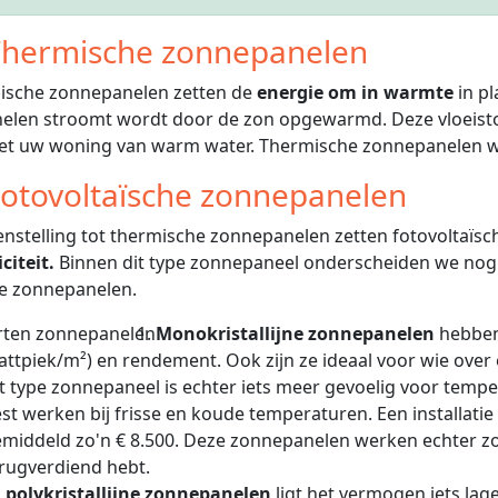
hermische zonnepanelen
ische zonnepanelen zetten de
energie om in warmte
in pl
elen stroomt wordt door de zon opgewarmd. Deze vloeisto
iet uw woning van warm water. Thermische zonnepanelen 
otovoltaïsche zonnepanelen
enstelling tot thermische zonnepanelen zetten fotovoltaï
citeit.
Binnen dit type zonnepaneel onderscheiden we nog de
e zonnepanelen.
Monokristallijne zonnepanelen
hebben
ttpiek/m²) en rendement. Ook zijn ze ideaal voor wie over 
t type zonnepaneel is echter iets meer gevoelig voor tem
st werken bij frisse en koude temperaturen. Een installati
middeld zo'n € 8.500. Deze zonnepanelen werken echter zo ef
rugverdiend hebt.
j
polykristallijne zonnepanelen
ligt het vermogen iets lager