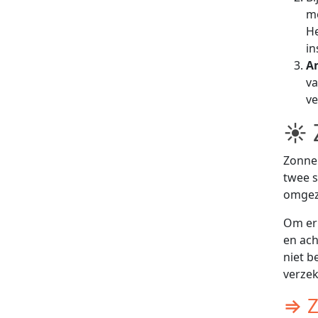
mo
He
in
A
va
ve
☀ 
Zonne
twee s
omgeze
Om er 
en ach
niet b
verzek
⇒ Z