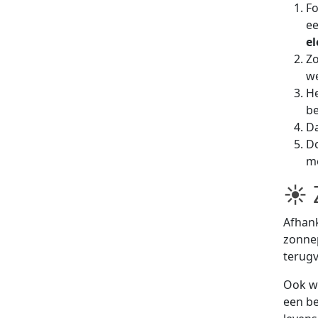
Fo
ee
el
Z
we
He
be
Da
Do
me
☀ 
Afhank
zonnep
terugv
Ook wa
een be