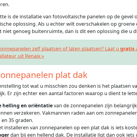
ren.
tte is de installatie van fotovoltaïsche panelen op de gevel 
ische oplossing. Als u echter wilt overschakelen op groene 
t niet genoeg buitenruimte, dan is dit een oplossing die u 
nnepanelen zelf plaatsen of laten plaatsen? Laat u
gratis
allateur uit Renaix »
onnepanelen plat dak
enstelling tot wat u misschien zou denken is het plaatsen 
jk. Er zijn echter een aantal factoren waarop u dient te lett
 helling en oriëntatie
van de zonnepanelen zijn belangrijk
nnen verzekeren. Vakmannen raden aan om zonnepanelen t
 en 35 graden.
t installeren van zonnepanelen op een plat dak is iets kostel
oger
dan bij een hellend dak. De installatie ligt dan ook iet