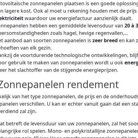
tovoltaïsche zonnepanelen plaatsen is een goede oplossing
n lagere kost. Ook al moet u rekening houden met de prijs 
ektriciteit
waardoor uw energiefactuur aanzienlijk daalt.
onnepanelen hebben een gemiddelde levensduur van
20 à 
ersomstandigheden zoals hagel, hevige regenvallen,...
t aanbod aan soorten zonnepanelen is
zeer breed
en kan 
hoeften van elk gezin.
nkzij de voortdurende technologische ontwikkelingen, blij
or gebruik te maken van zonnepanelen wordt u ook
energ
er het slachtoffer van de stijgende energieprijzen.
Zonnepanelen rendement
elijk van het type zonnepanelen, de prijs en de onderhou
anelen verschillen. U kan er echter vanuit gaan dat een st
erdiend zal zijn.
t betreft de levensduur van uw zonnepanelen, zal het soo
langrijke rol spelen. Mono- en polykristallijne zonnepan