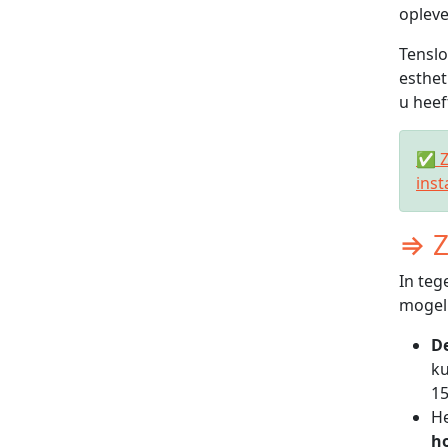
opleve
Tenslo
esthet
u heef
✅ Zo
inst
⇒ Z
In teg
mogeli
De
ku
15
He
h