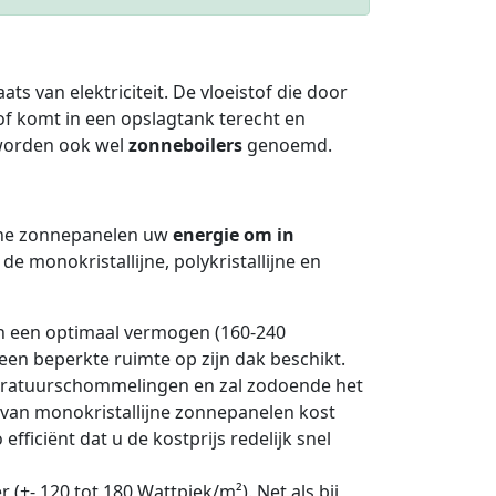
aats van elektriciteit. De vloeistof die door
f komt in een opslagtank terecht en
worden ook wel
zonneboilers
genoemd.
sche zonnepanelen uw
energie om in
 monokristallijne, polykristallijne en
 een optimaal vermogen (160-240
een beperkte ruimte op zijn dak beschikt.
peratuurschommelingen en zal zodoende het
e van monokristallijne zonnepanelen kost
ficiënt dat u de kostprijs redelijk snel
 (+- 120 tot 180 Wattpiek/m²). Net als bij