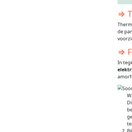
⇒ T
Therm
de pan
voorz
⇒ F
In teg
elektri
amorf
Wa
Di
be
ge
te
Bi