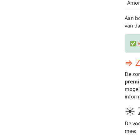
Amor
Aan bo
van da
✅ V
⇒ Z
De zon
premi
mogeli
inform
☀ 
De voo
mee: