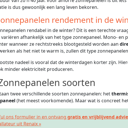
duur van zo'n 40 jaar. Voor amorfe zonnepanelen is dit iets 
latie is dus gewoonlijk een lang leven bekoren.
onnepanelen rendement in de win
onnepanelen rendabel in de winter? Dit is een terechte vraag!
 variëren afhankelijk van het type zonnepaneel. Mono- en po
ënter wanneer ze rechtstreeks blootgesteld worden aan
dir
werken als het niet te warm is, zullen dit type zonnepanel
ootste nadeel is vooral dat de winterdagen korter zijn. H
k minder elektriciteit produceren.
Zonnepanelen soorten
taan twee verschillende soorten zonnepanelen: het
thermi
paneel
(het meest voorkomende). Maar wat is concreet het 
ul ons formulier in en ontvang
gratis en vrijblijvend advi
allateur uit Renaix »