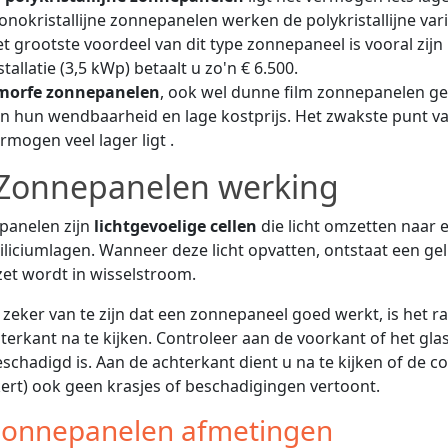
nokristallijne zonnepanelen werken de polykristallijne var
t grootste voordeel van dit type zonnepaneel is vooral zijn k
stallatie (3,5 kWp) betaalt u zo'n € 6.500.
morfe zonnepanelen
, ook wel dunne film zonnepanelen g
n hun wendbaarheid en lage kostprijs. Het zwakste punt 
rmogen veel lager ligt .
Zonnepanelen werking
panelen zijn
lichtgevoelige cellen
die licht omzetten naar e
iliciumlagen. Wanneer deze licht opvatten, ontstaat een 
t wordt in wisselstroom.
zeker van te zijn dat een zonnepaneel goed werkt, is het
terkant na te kijken. Controleer aan de voorkant of het gl
eschadigd is. Aan de achterkant dient u na te kijken of de c
ert) ook geen krasjes of beschadigingen vertoont.
onnepanelen afmetingen