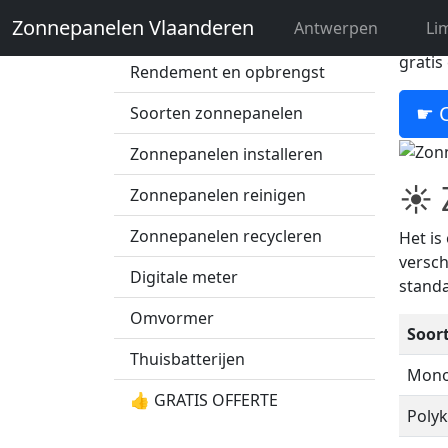
Zonnepanelen Vlaanderen
Antwerpen
Li
Zonnepanelen prijs
Bent u
gratis
Rendement en opbrengst
☛ O
Soorten zonnepanelen
Zonnepanelen installeren
☀ Z
Zonnepanelen reinigen
Zonnepanelen recycleren
Het is
versch
Digitale meter
standa
Omvormer
Soor
Thuisbatterijen
Monok
👍 GRATIS OFFERTE
Polykr