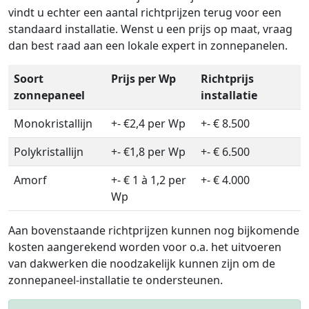
vindt u echter een aantal richtprijzen terug voor een
standaard installatie. Wenst u een prijs op maat, vraag
dan best raad aan een lokale expert in zonnepanelen.
Soort
Prijs per Wp
Richtprijs
zonnepaneel
installatie
Monokristallijn
+- €2,4 per Wp
+- € 8.500
Polykristallijn
+- €1,8 per Wp
+- € 6.500
Amorf
+- € 1 à 1,2 per
+- € 4.000
Wp
Aan bovenstaande richtprijzen kunnen nog bijkomende
kosten aangerekend worden voor o.a. het uitvoeren
van dakwerken die noodzakelijk kunnen zijn om de
zonnepaneel-installatie te ondersteunen.