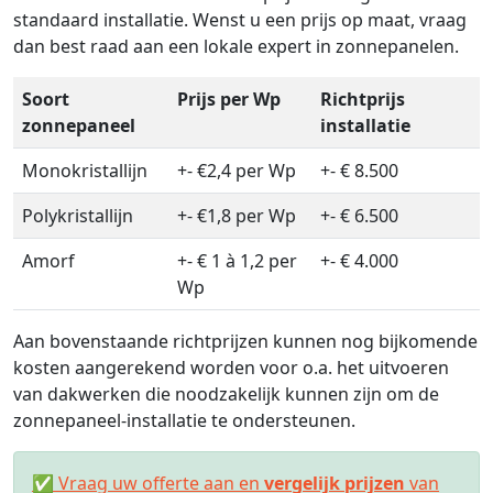
standaard installatie. Wenst u een prijs op maat, vraag
dan best raad aan een lokale expert in zonnepanelen.
Soort
Prijs per Wp
Richtprijs
zonnepaneel
installatie
Monokristallijn
+- €2,4 per Wp
+- € 8.500
Polykristallijn
+- €1,8 per Wp
+- € 6.500
Amorf
+- € 1 à 1,2 per
+- € 4.000
Wp
Aan bovenstaande richtprijzen kunnen nog bijkomende
kosten aangerekend worden voor o.a. het uitvoeren
van dakwerken die noodzakelijk kunnen zijn om de
zonnepaneel-installatie te ondersteunen.
✅ Vraag uw offerte aan en
vergelijk prijzen
van