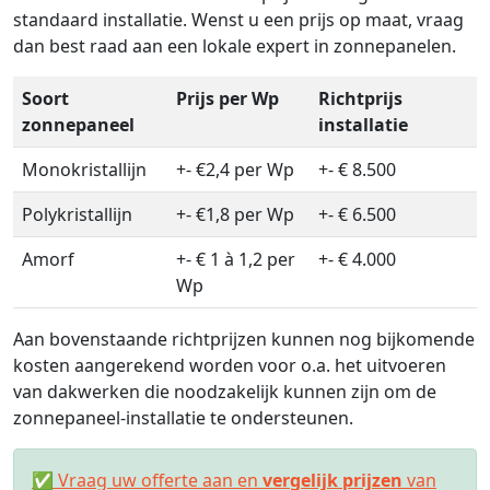
standaard installatie. Wenst u een prijs op maat, vraag
dan best raad aan een lokale expert in zonnepanelen.
Soort
Prijs per Wp
Richtprijs
zonnepaneel
installatie
Monokristallijn
+- €2,4 per Wp
+- € 8.500
Polykristallijn
+- €1,8 per Wp
+- € 6.500
Amorf
+- € 1 à 1,2 per
+- € 4.000
Wp
Aan bovenstaande richtprijzen kunnen nog bijkomende
kosten aangerekend worden voor o.a. het uitvoeren
van dakwerken die noodzakelijk kunnen zijn om de
zonnepaneel-installatie te ondersteunen.
✅ Vraag uw offerte aan en
vergelijk prijzen
van