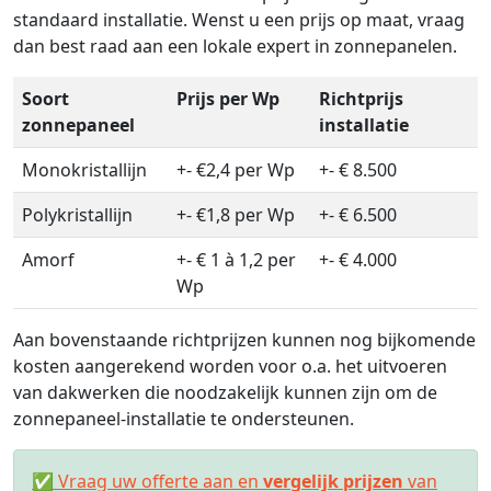
standaard installatie. Wenst u een prijs op maat, vraag
dan best raad aan een lokale expert in zonnepanelen.
Soort
Prijs per Wp
Richtprijs
zonnepaneel
installatie
Monokristallijn
+- €2,4 per Wp
+- € 8.500
Polykristallijn
+- €1,8 per Wp
+- € 6.500
Amorf
+- € 1 à 1,2 per
+- € 4.000
Wp
Aan bovenstaande richtprijzen kunnen nog bijkomende
kosten aangerekend worden voor o.a. het uitvoeren
van dakwerken die noodzakelijk kunnen zijn om de
zonnepaneel-installatie te ondersteunen.
✅ Vraag uw offerte aan en
vergelijk prijzen
van