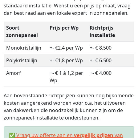
standaard installatie. Wenst u een prijs op maat, vraag
dan best raad aan een lokale expert in zonnepanelen.
Soort
Prijs per Wp
Richtprijs
zonnepaneel
installatie
Monokristallijn
+- €2,4 per Wp
+- € 8.500
Polykristallijn
+- €1,8 per Wp
+- € 6.500
Amorf
+- € 1 à 1,2 per
+- € 4.000
Wp
Aan bovenstaande richtprijzen kunnen nog bijkomende
kosten aangerekend worden voor o.a. het uitvoeren
van dakwerken die noodzakelijk kunnen zijn om de
zonnepaneel-installatie te ondersteunen.
✅ Vraag uw offerte aan en
vergelijk prijzen
van