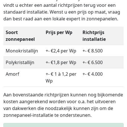
vindt u echter een aantal richtprijzen terug voor een
standaard installatie. Wenst u een prijs op maat, vraag
dan best raad aan een lokale expert in zonnepanelen.
Soort
Prijs per Wp
Richtprijs
zonnepaneel
installatie
Monokristallijn
+- €2,4 per Wp
+- € 8.500
Polykristallijn
+- €1,8 per Wp
+- € 6.500
Amorf
+- € 1 à 1,2 per
+- € 4.000
Wp
Aan bovenstaande richtprijzen kunnen nog bijkomende
kosten aangerekend worden voor o.a. het uitvoeren
van dakwerken die noodzakelijk kunnen zijn om de
zonnepaneel-installatie te ondersteunen.