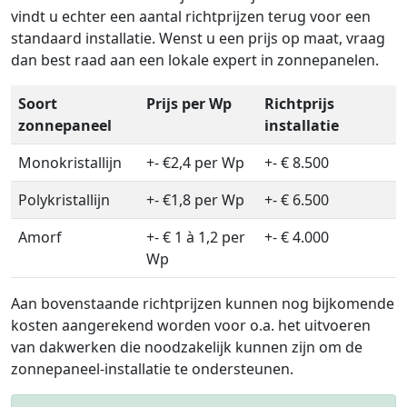
vindt u echter een aantal richtprijzen terug voor een
standaard installatie. Wenst u een prijs op maat, vraag
dan best raad aan een lokale expert in zonnepanelen.
Soort
Prijs per Wp
Richtprijs
zonnepaneel
installatie
Monokristallijn
+- €2,4 per Wp
+- € 8.500
Polykristallijn
+- €1,8 per Wp
+- € 6.500
Amorf
+- € 1 à 1,2 per
+- € 4.000
Wp
Aan bovenstaande richtprijzen kunnen nog bijkomende
kosten aangerekend worden voor o.a. het uitvoeren
van dakwerken die noodzakelijk kunnen zijn om de
zonnepaneel-installatie te ondersteunen.