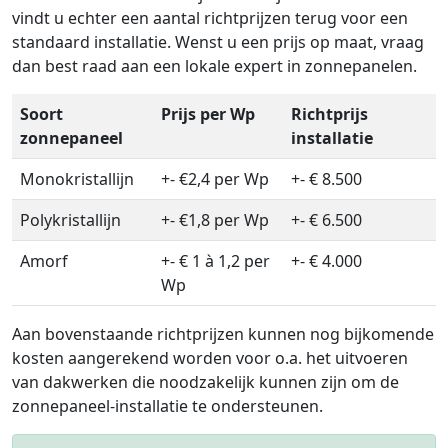
vindt u echter een aantal richtprijzen terug voor een
standaard installatie. Wenst u een prijs op maat, vraag
dan best raad aan een lokale expert in zonnepanelen.
Soort
Prijs per Wp
Richtprijs
zonnepaneel
installatie
Monokristallijn
+- €2,4 per Wp
+- € 8.500
Polykristallijn
+- €1,8 per Wp
+- € 6.500
Amorf
+- € 1 à 1,2 per
+- € 4.000
Wp
Aan bovenstaande richtprijzen kunnen nog bijkomende
kosten aangerekend worden voor o.a. het uitvoeren
van dakwerken die noodzakelijk kunnen zijn om de
zonnepaneel-installatie te ondersteunen.