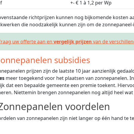
f
+- € 1 à 1,2 per Wp
venstaande richtprijzen kunnen nog bijkomende kosten aa
kwerken die noodzakelijk kunnen zijn om de zonnepaneel-in
raag uw offerte aan en
vergelijk prijzen
van de verschille
onnepanelen subsidies
nepanelen prijzen zijn de laatste 10 jaar aanzienlijk gedaa
es
meer toegekend voor het plaatsen van zonnepanelen. In
jk dat een bepaalde gemeente een premie toekent. Hiervoor
eren. Niettemin brengen zonnepanelen nog altijd heel wat
Zonnepanelen voordelen
rdelen van zonnepanelen zijn niet langer op één hand te tel