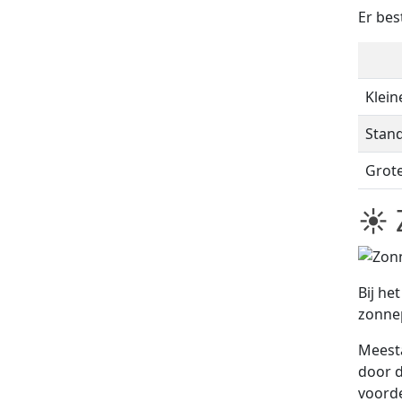
Er bes
Klein
Stan
Grot
☀ 
Bij he
zonne
Meest
door d
voorde