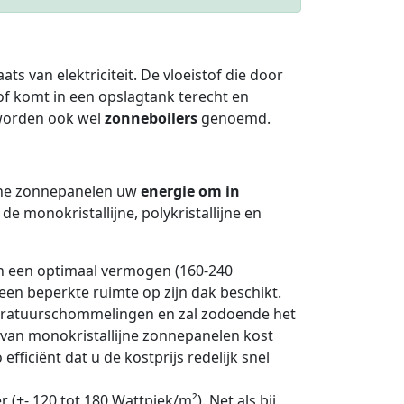
aats van elektriciteit. De vloeistof die door
f komt in een opslagtank terecht en
worden ook wel
zonneboilers
genoemd.
sche zonnepanelen uw
energie om in
 monokristallijne, polykristallijne en
 een optimaal vermogen (160-240
een beperkte ruimte op zijn dak beschikt.
peratuurschommelingen en zal zodoende het
e van monokristallijne zonnepanelen kost
ficiënt dat u de kostprijs redelijk snel
 (+- 120 tot 180 Wattpiek/m²). Net als bij