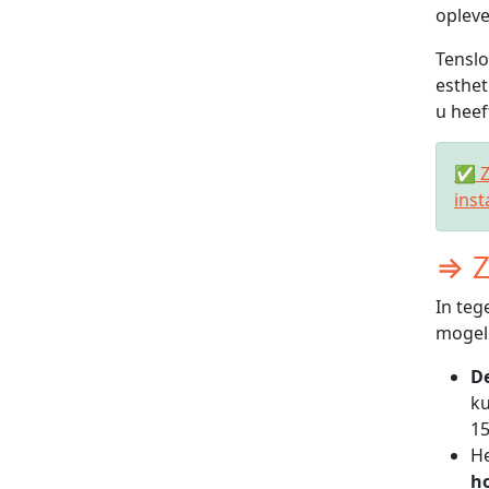
opleve
Tenslo
esthet
u heef
✅ Zo
inst
⇒ Z
In teg
mogeli
De
ku
15
He
h