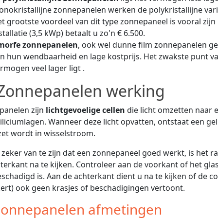
nokristallijne zonnepanelen werken de polykristallijne var
t grootste voordeel van dit type zonnepaneel is vooral zijn k
stallatie (3,5 kWp) betaalt u zo'n € 6.500.
morfe zonnepanelen
, ook wel dunne film zonnepanelen g
n hun wendbaarheid en lage kostprijs. Het zwakste punt 
rmogen veel lager ligt .
Zonnepanelen werking
panelen zijn
lichtgevoelige cellen
die licht omzetten naar e
iliciumlagen. Wanneer deze licht opvatten, ontstaat een 
t wordt in wisselstroom.
zeker van te zijn dat een zonnepaneel goed werkt, is het
terkant na te kijken. Controleer aan de voorkant of het gl
eschadigd is. Aan de achterkant dient u na te kijken of de c
ert) ook geen krasjes of beschadigingen vertoont.
onnepanelen afmetingen