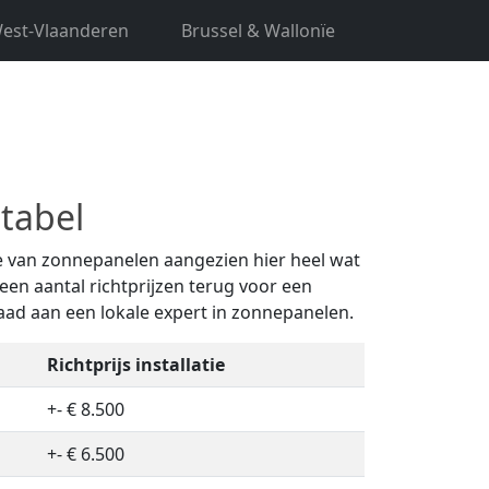
est-Vlaanderen
Brussel & Wallonïe
 bent u hier aan het juiste adres. Ontvang
tabel
tie van zonnepanelen aangezien hier heel wat
een aantal richtprijzen terug voor een
raad aan een lokale expert in zonnepanelen.
Richtprijs installatie
+- € 8.500
+- € 6.500