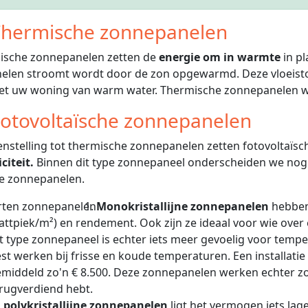
hermische zonnepanelen
ische zonnepanelen zetten de
energie om in warmte
in pl
elen stroomt wordt door de zon opgewarmd. Deze vloeisto
iet uw woning van warm water. Thermische zonnepanelen 
otovoltaïsche zonnepanelen
enstelling tot thermische zonnepanelen zetten fotovoltaï
citeit.
Binnen dit type zonnepaneel onderscheiden we nog de
e zonnepanelen.
Monokristallijne zonnepanelen
hebben
ttpiek/m²) en rendement. Ook zijn ze ideaal voor wie over 
t type zonnepaneel is echter iets meer gevoelig voor tem
st werken bij frisse en koude temperaturen. Een installati
middeld zo'n € 8.500. Deze zonnepanelen werken echter zo ef
rugverdiend hebt.
j
polykristallijne zonnepanelen
ligt het vermogen iets lager