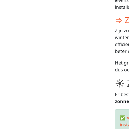
levens
instal
⇒ Z
Zijn z
winter
effici
beter 
Het gr
dus oo
☀ 
Er bes
zonne
✅ V
inst