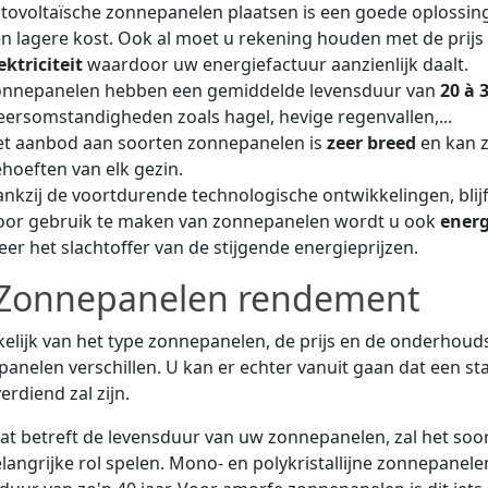
tovoltaïsche zonnepanelen plaatsen is een goede oplossing
n lagere kost. Ook al moet u rekening houden met de prijs 
ektriciteit
waardoor uw energiefactuur aanzienlijk daalt.
onnepanelen hebben een gemiddelde levensduur van
20 à 
ersomstandigheden zoals hagel, hevige regenvallen,...
t aanbod aan soorten zonnepanelen is
zeer breed
en kan 
hoeften van elk gezin.
nkzij de voortdurende technologische ontwikkelingen, blij
or gebruik te maken van zonnepanelen wordt u ook
energ
er het slachtoffer van de stijgende energieprijzen.
Zonnepanelen rendement
elijk van het type zonnepanelen, de prijs en de onderhou
anelen verschillen. U kan er echter vanuit gaan dat een st
erdiend zal zijn.
t betreft de levensduur van uw zonnepanelen, zal het soo
langrijke rol spelen. Mono- en polykristallijne zonnepan