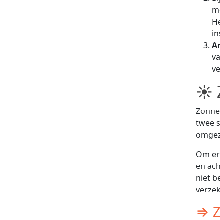
mo
He
in
A
va
ve
☀ 
Zonne
twee s
omgeze
Om er 
en ach
niet b
verzek
⇒ Z