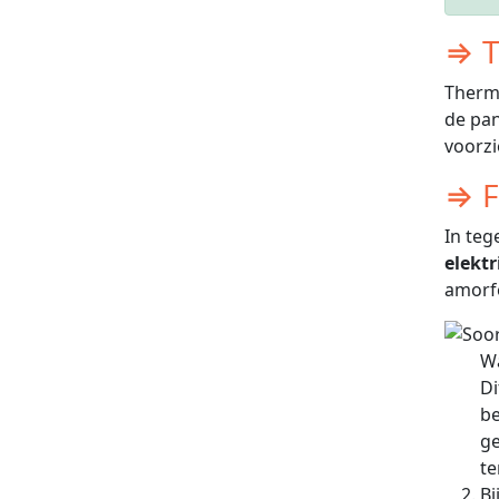
⇒ T
Therm
de pan
voorz
⇒ F
In teg
elektri
amorf
Wa
Di
be
ge
te
Bi