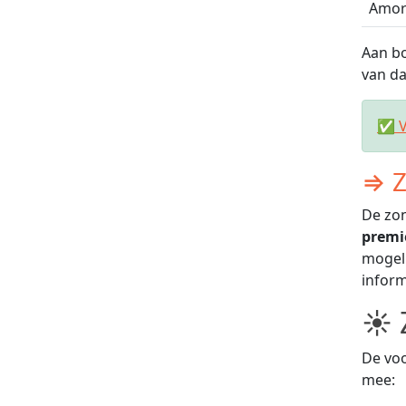
Amor
Aan bo
van da
✅ V
⇒ Z
De zon
premi
mogeli
inform
☀ 
De voo
mee: