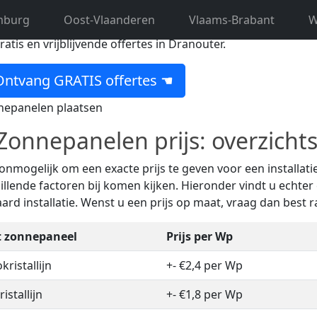
mburg
Oost-Vlaanderen
Vlaams-Brabant
W
 op zoek naar een ervaren zonne-expert uit Dranouter? Dan
gratis en vrijblijvende offertes in Dranouter.
ntvang GRATIS offertes ☚
onnepanelen prijs: overzichts
 onmogelijk om een exacte prijs te geven voor een installa
illende factoren bij komen kijken. Hieronder vindt u echter 
ard installatie. Wenst u een prijs op maat, vraag dan best 
t zonnepaneel
Prijs per Wp
ristallijn
+- €2,4 per Wp
istallijn
+- €1,8 per Wp