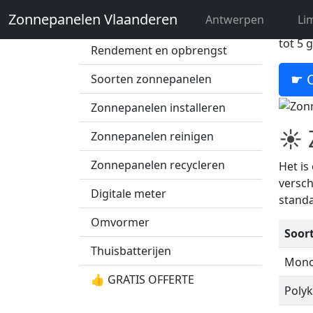
Zonnepanelen Vlaanderen
Antwerpen
Li
Zonnepanelen prijs
Bent u
tot 5 
Rendement en opbrengst
☛ O
Soorten zonnepanelen
Zonnepanelen installeren
☀ Z
Zonnepanelen reinigen
Zonnepanelen recycleren
Het is
versch
Digitale meter
standa
Omvormer
Soor
Thuisbatterijen
Monok
👍 GRATIS OFFERTE
Polykr