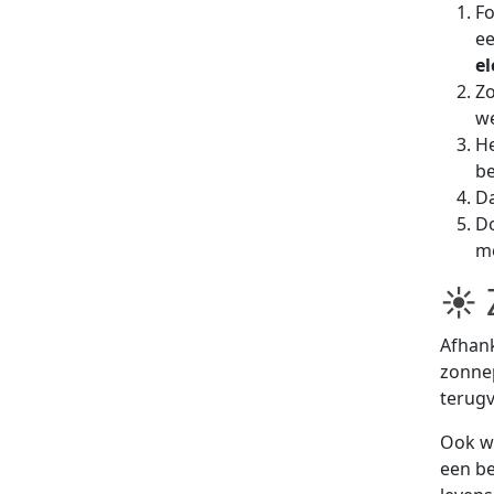
Fo
ee
el
Z
we
He
be
Da
Do
me
☀ 
Afhank
zonnep
terugv
Ook wa
een be