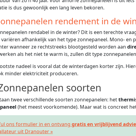
duur van zo'n 40 jaar. Voor amorfe zonnepanelen is dit iets 
latie is dus gewoonlijk een lang leven bekoren.
onnepanelen rendement in de win
onnepanelen rendabel in de winter? Dit is een terechte vraag!
 variëren afhankelijk van het type zonnepaneel. Mono- en po
ënter wanneer ze rechtstreeks blootgesteld worden aan
dir
werken als het niet te warm is, zullen dit type zonnepanel
ootste nadeel is vooral dat de winterdagen korter zijn. H
k minder elektriciteit produceren.
Zonnepanelen soorten
taan twee verschillende soorten zonnepanelen: het
thermi
paneel
(het meest voorkomende). Maar wat is concreet het 
ul ons formulier in en ontvang
gratis en vrijblijvend advi
allateur uit Dranouter »