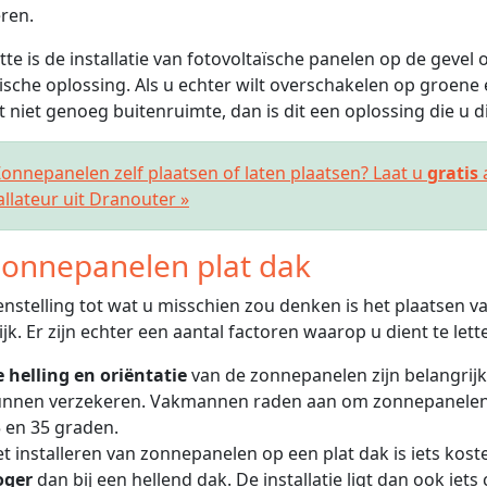
ren.
tte is de installatie van fotovoltaïsche panelen op de gevel 
ische oplossing. Als u echter wilt overschakelen op groene 
t niet genoeg buitenruimte, dan is dit een oplossing die u 
nnepanelen zelf plaatsen of laten plaatsen? Laat u
gratis
allateur uit Dranouter »
onnepanelen plat dak
enstelling tot wat u misschien zou denken is het plaatsen 
jk. Er zijn echter een aantal factoren waarop u dient te lett
 helling en oriëntatie
van de zonnepanelen zijn belangrijk
nnen verzekeren. Vakmannen raden aan om zonnepanelen t
 en 35 graden.
t installeren van zonnepanelen op een plat dak is iets kostel
oger
dan bij een hellend dak. De installatie ligt dan ook iet