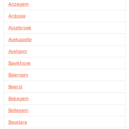
Anzegem
Ardooie
Assebroek
Avekapelle
Avelgem
Bavikhove
Beernem
Beerst
Bekegem
Bellegem
Beselare