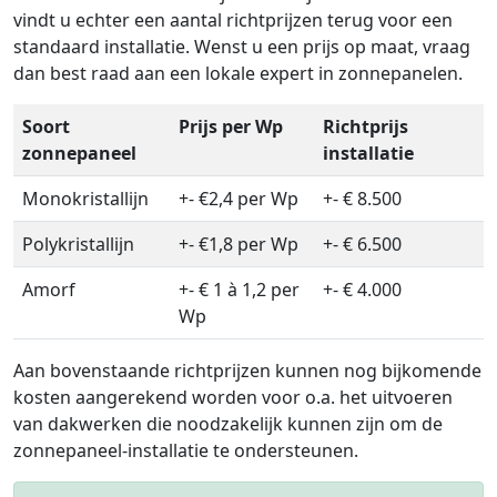
vindt u echter een aantal richtprijzen terug voor een
standaard installatie. Wenst u een prijs op maat, vraag
dan best raad aan een lokale expert in zonnepanelen.
Soort
Prijs per Wp
Richtprijs
zonnepaneel
installatie
Monokristallijn
+- €2,4 per Wp
+- € 8.500
Polykristallijn
+- €1,8 per Wp
+- € 6.500
Amorf
+- € 1 à 1,2 per
+- € 4.000
Wp
Aan bovenstaande richtprijzen kunnen nog bijkomende
kosten aangerekend worden voor o.a. het uitvoeren
van dakwerken die noodzakelijk kunnen zijn om de
zonnepaneel-installatie te ondersteunen.