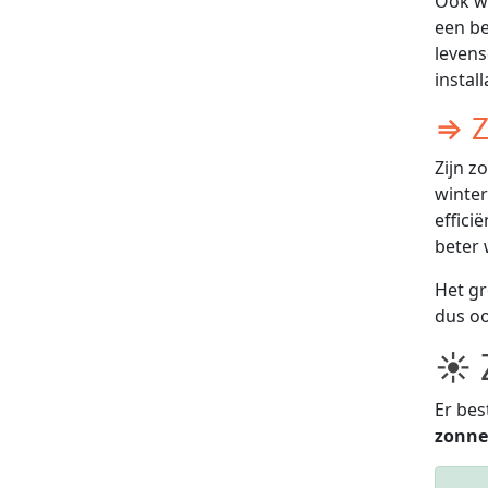
Ook wa
een be
levens
instal
⇒ Z
Zijn z
winter
effici
beter 
Het gr
dus oo
☀ 
Er bes
zonne