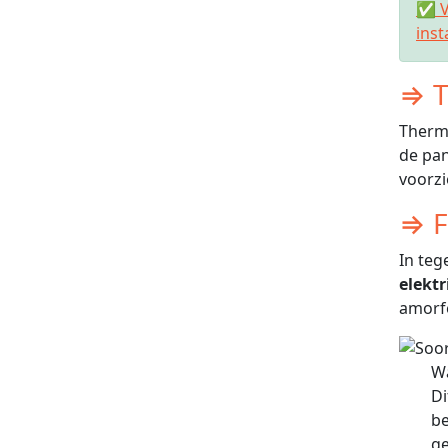
✅ V
inst
⇒ T
Therm
de pan
voorz
⇒ F
In teg
elektri
amorf
Wa
Di
be
ge