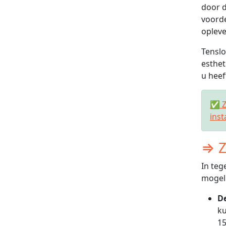
door d
voorde
opleve
Tenslo
esthet
u heef
✅ Zo
inst
⇒ Z
In teg
mogeli
De
ku
15