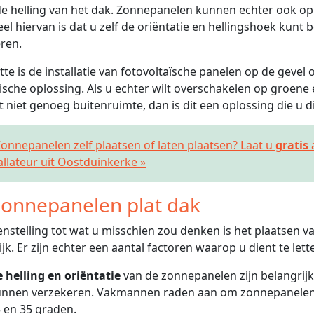
e helling van het dak. Zonnepanelen kunnen echter ook o
el hiervan is dat u zelf de oriëntatie en hellingshoek kunt
ren.
tte is de installatie van fotovoltaïsche panelen op de gevel 
ische oplossing. Als u echter wilt overschakelen op groene 
t niet genoeg buitenruimte, dan is dit een oplossing die u 
nnepanelen zelf plaatsen of laten plaatsen? Laat u
gratis
allateur uit Oostduinkerke »
onnepanelen plat dak
enstelling tot wat u misschien zou denken is het plaatsen 
jk. Er zijn echter een aantal factoren waarop u dient te lett
 helling en oriëntatie
van de zonnepanelen zijn belangrijk
nnen verzekeren. Vakmannen raden aan om zonnepanelen t
 en 35 graden.