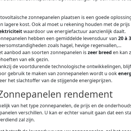
tovoltaïsche zonnepanelen plaatsen is een goede oplossing
n lagere kost. Ook al moet u rekening houden met de prijs 
ektriciteit
waardoor uw energiefactuur aanzienlijk daalt.
onnepanelen hebben een gemiddelde levensduur van
20 à 
ersomstandigheden zoals hagel, hevige regenvallen,...
t aanbod aan soorten zonnepanelen is
zeer breed
en kan 
hoeften van elk gezin.
nkzij de voortdurende technologische ontwikkelingen, blij
or gebruik te maken van zonnepanelen wordt u ook
energ
er het slachtoffer van de stijgende energieprijzen.
Zonnepanelen rendement
elijk van het type zonnepanelen, de prijs en de onderhou
anelen verschillen. U kan er echter vanuit gaan dat een st
erdiend zal zijn.