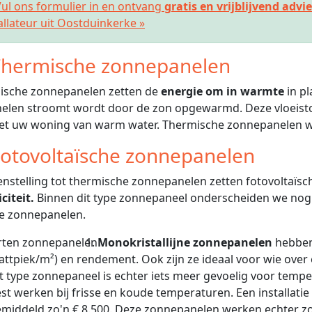
ul ons formulier in en ontvang
gratis en vrijblijvend advi
allateur uit Oostduinkerke »
hermische zonnepanelen
ische zonnepanelen zetten de
energie om in warmte
in pl
elen stroomt wordt door de zon opgewarmd. Deze vloeisto
iet uw woning van warm water. Thermische zonnepanelen 
otovoltaïsche zonnepanelen
enstelling tot thermische zonnepanelen zetten fotovoltaï
citeit.
Binnen dit type zonnepaneel onderscheiden we nog de
e zonnepanelen.
Monokristallijne zonnepanelen
hebben
ttpiek/m²) en rendement. Ook zijn ze ideaal voor wie over 
t type zonnepaneel is echter iets meer gevoelig voor tem
st werken bij frisse en koude temperaturen. Een installati
middeld zo'n € 8.500. Deze zonnepanelen werken echter zo ef