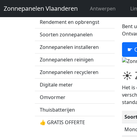
Oo
Zonnepanelen Vlaanderen
Antwerpen
Li
Zonnepanelen prijs
Vind d
Rendement en opbrengst
Bent u
Ontvan
Soorten zonnepanelen
Zonnepanelen installeren
☛ O
Zonnepanelen reinigen
☀ Z
Zonnepanelen recycleren
Digitale meter
Het is
versch
Omvormer
standa
Thuisbatterijen
Soor
👍 GRATIS OFFERTE
Monok