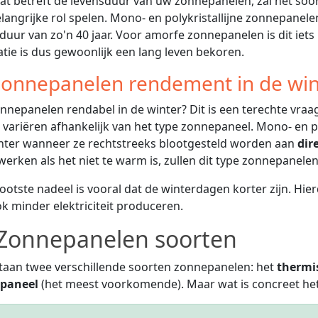
t betreft de levensduur van uw zonnepanelen, zal het soo
langrijke rol spelen. Mono- en polykristallijne zonnepan
duur van zo'n 40 jaar. Voor amorfe zonnepanelen is dit iets 
latie is dus gewoonlijk een lang leven bekoren.
onnepanelen rendement in de win
onnepanelen rendabel in de winter? Dit is een terechte vraag!
 variëren afhankelijk van het type zonnepaneel. Mono- en po
ënter wanneer ze rechtstreeks blootgesteld worden aan
dir
werken als het niet te warm is, zullen dit type zonnepanel
ootste nadeel is vooral dat de winterdagen korter zijn. H
k minder elektriciteit produceren.
Zonnepanelen soorten
taan twee verschillende soorten zonnepanelen: het
thermi
paneel
(het meest voorkomende). Maar wat is concreet het 