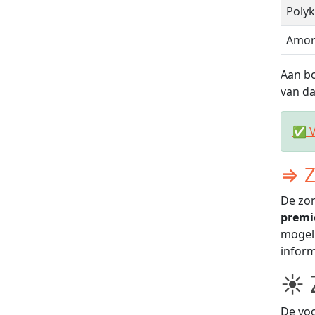
Polykr
Amor
Aan bo
van da
✅ V
⇒ Z
De zon
premi
mogeli
inform
☀ 
De voo