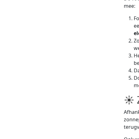
mee:
Fo
ee
el
Z
we
He
be
Da
Do
me
☀ 
Afhank
zonnep
terugv