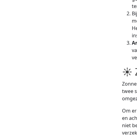
te
Bi
mo
He
in
A
va
ve
☀ 
Zonne
twee s
omgeze
Om er 
en ach
niet b
verzek