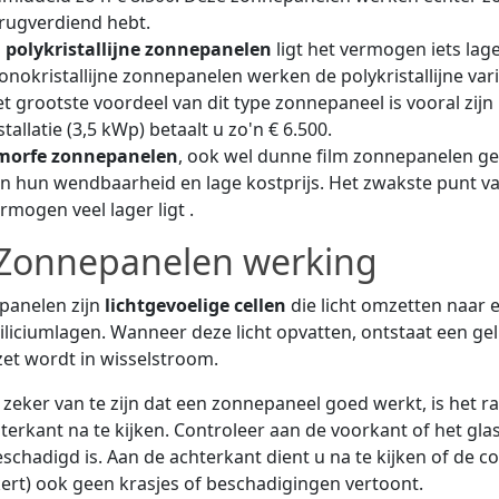
rugverdiend hebt.
j
polykristallijne zonnepanelen
ligt het vermogen iets lager
nokristallijne zonnepanelen werken de polykristallijne var
t grootste voordeel van dit type zonnepaneel is vooral zijn k
stallatie (3,5 kWp) betaalt u zo'n € 6.500.
morfe zonnepanelen
, ook wel dunne film zonnepanelen g
n hun wendbaarheid en lage kostprijs. Het zwakste punt 
rmogen veel lager ligt .
Zonnepanelen werking
panelen zijn
lichtgevoelige cellen
die licht omzetten naar e
iliciumlagen. Wanneer deze licht opvatten, ontstaat een 
t wordt in wisselstroom.
zeker van te zijn dat een zonnepaneel goed werkt, is het
terkant na te kijken. Controleer aan de voorkant of het gl
eschadigd is. Aan de achterkant dient u na te kijken of de c
ert) ook geen krasjes of beschadigingen vertoont.