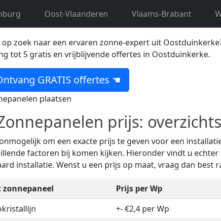
stduinkerke
mburg
Oost-Vlaanderen
Vlaams-Brabant
W
e beste en goedkoopste installateur(s) in Oostduinkerke 
 op zoek naar een ervaren zonne-expert uit Oostduinkerke? 
g tot 5 gratis en vrijblijvende offertes in Oostduinkerke.
ntvang GRATIS offertes ☚
onnepanelen prijs: overzichts
 onmogelijk om een exacte prijs te geven voor een installa
illende factoren bij komen kijken. Hieronder vindt u echter 
ard installatie. Wenst u een prijs op maat, vraag dan best 
t zonnepaneel
Prijs per Wp
ristallijn
+- €2,4 per Wp