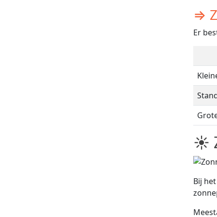
⇒ Z
Er bes
Klein
Stan
Grot
☀ 
Bij he
zonne
Meest