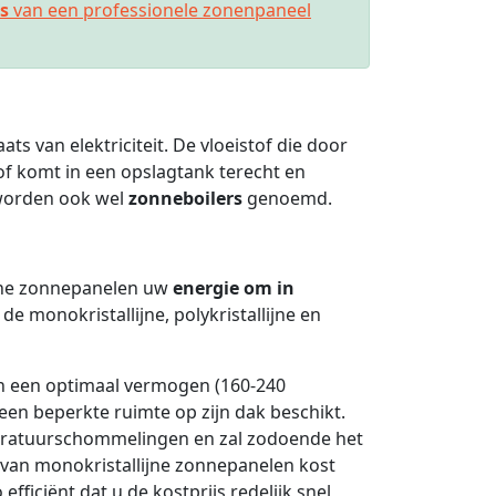
es
van een professionele zonenpaneel
aats van elektriciteit. De vloeistof die door
f komt in een opslagtank terecht en
worden ook wel
zonneboilers
genoemd.
sche zonnepanelen uw
energie om in
 monokristallijne, polykristallijne en
 een optimaal vermogen (160-240
een beperkte ruimte op zijn dak beschikt.
peratuurschommelingen en zal zodoende het
e van monokristallijne zonnepanelen kost
ficiënt dat u de kostprijs redelijk snel