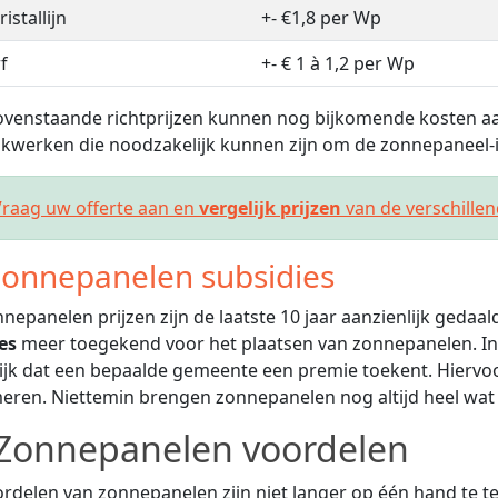
istallijn
+- €1,8 per Wp
f
+- € 1 à 1,2 per Wp
venstaande richtprijzen kunnen nog bijkomende kosten aa
kwerken die noodzakelijk kunnen zijn om de zonnepaneel-in
raag uw offerte aan en
vergelijk prijzen
van de verschille
onnepanelen subsidies
nepanelen prijzen zijn de laatste 10 jaar aanzienlijk gedaa
es
meer toegekend voor het plaatsen van zonnepanelen. In
jk dat een bepaalde gemeente een premie toekent. Hiervoor
eren. Niettemin brengen zonnepanelen nog altijd heel wat
Zonnepanelen voordelen
rdelen van zonnepanelen zijn niet langer op één hand te tel