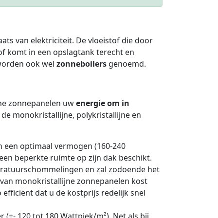
aats van elektriciteit. De vloeistof die door
f komt in een opslagtank terecht en
worden ook wel
zonneboilers
genoemd.
sche zonnepanelen uw
energie om in
 monokristallijne, polykristallijne en
 een optimaal vermogen (160-240
een beperkte ruimte op zijn dak beschikt.
peratuurschommelingen en zal zodoende het
e van monokristallijne zonnepanelen kost
ficiënt dat u de kostprijs redelijk snel
 (+- 120 tot 180 Wattpiek/m²). Net als bij