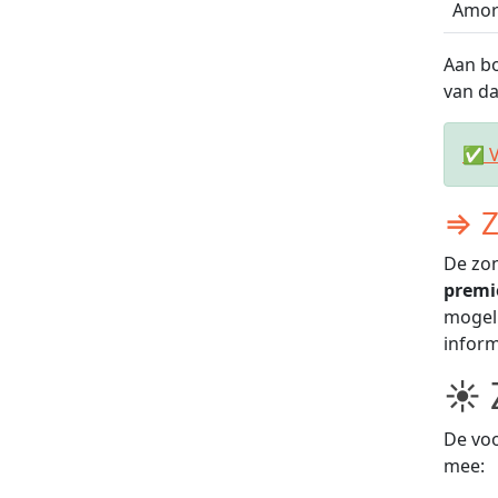
Amor
Aan bo
van da
✅ V
⇒ Z
De zon
premi
mogeli
inform
☀ 
De voo
mee: