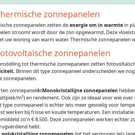
hermische zonnepanelen
ische zonnepanelen zetten de
energie om in warmte
in pl
elen stroomt wordt door de zon opgewarmd. Deze vloeisto
iet uw woning van warm water. Thermische zonnepanelen 
otovoltaïsche zonnepanelen
enstelling tot thermische zonnepanelen zetten fotovoltaï
citeit.
Binnen dit type zonnepaneel onderscheiden we nog de
e zonnepanelen.
Monokristallijne zonnepanelen
hebben
ttpiek/m²) en rendement. Ook zijn ze ideaal voor wie over 
t type zonnepaneel is echter iets meer gevoelig voor tem
st werken bij frisse en koude temperaturen. Een installati
middeld zo'n € 8.500. Deze zonnepanelen werken echter zo ef
rugverdiend hebt.
j
polykristallijne zonnepanelen
ligt het vermogen iets lager