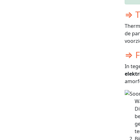
⇒ T
Therm
de pan
voorz
⇒ F
In teg
elektri
amorf
Wa
Di
be
ge
te
Bi