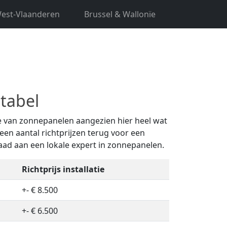
est-Vlaanderen
Brussel & Wallonïe
n bent u hier aan het juiste adres. Ontvang
tabel
tie van zonnepanelen aangezien hier heel wat
een aantal richtprijzen terug voor een
raad aan een lokale expert in zonnepanelen.
Richtprijs installatie
+- € 8.500
+- € 6.500