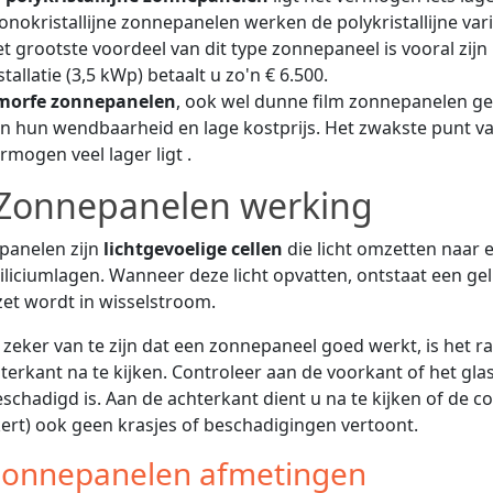
nokristallijne zonnepanelen werken de polykristallijne var
t grootste voordeel van dit type zonnepaneel is vooral zijn k
stallatie (3,5 kWp) betaalt u zo'n € 6.500.
morfe zonnepanelen
, ook wel dunne film zonnepanelen g
n hun wendbaarheid en lage kostprijs. Het zwakste punt 
rmogen veel lager ligt .
Zonnepanelen werking
panelen zijn
lichtgevoelige cellen
die licht omzetten naar e
iliciumlagen. Wanneer deze licht opvatten, ontstaat een 
t wordt in wisselstroom.
zeker van te zijn dat een zonnepaneel goed werkt, is het
terkant na te kijken. Controleer aan de voorkant of het gl
eschadigd is. Aan de achterkant dient u na te kijken of de c
ert) ook geen krasjes of beschadigingen vertoont.
onnepanelen afmetingen