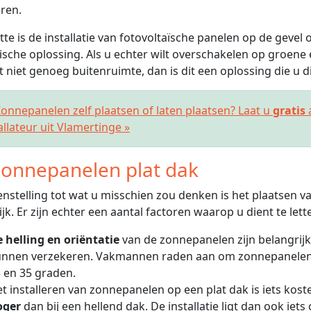
ren.
tte is de installatie van fotovoltaïsche panelen op de gevel 
ische oplossing. Als u echter wilt overschakelen op groene 
t niet genoeg buitenruimte, dan is dit een oplossing die u 
nnepanelen zelf plaatsen of laten plaatsen? Laat u
gratis
allateur uit Vlamertinge »
onnepanelen plat dak
enstelling tot wat u misschien zou denken is het plaatsen 
jk. Er zijn echter een aantal factoren waarop u dient te lett
 helling en oriëntatie
van de zonnepanelen zijn belangrijk
nnen verzekeren. Vakmannen raden aan om zonnepanelen t
 en 35 graden.
t installeren van zonnepanelen op een plat dak is iets kostel
oger
dan bij een hellend dak. De installatie ligt dan ook iet