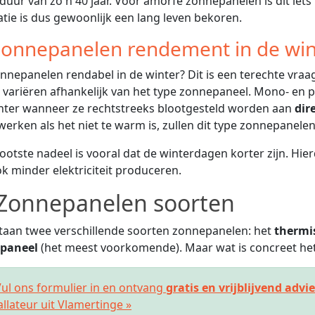
duur van zo'n 40 jaar. Voor amorfe zonnepanelen is dit iets 
latie is dus gewoonlijk een lang leven bekoren.
onnepanelen rendement in de win
onnepanelen rendabel in de winter? Dit is een terechte vraag!
 variëren afhankelijk van het type zonnepaneel. Mono- en po
ënter wanneer ze rechtstreeks blootgesteld worden aan
dir
werken als het niet te warm is, zullen dit type zonnepanel
ootste nadeel is vooral dat de winterdagen korter zijn. H
k minder elektriciteit produceren.
Zonnepanelen soorten
taan twee verschillende soorten zonnepanelen: het
thermi
paneel
(het meest voorkomende). Maar wat is concreet het 
ul ons formulier in en ontvang
gratis en vrijblijvend advi
allateur uit Vlamertinge »