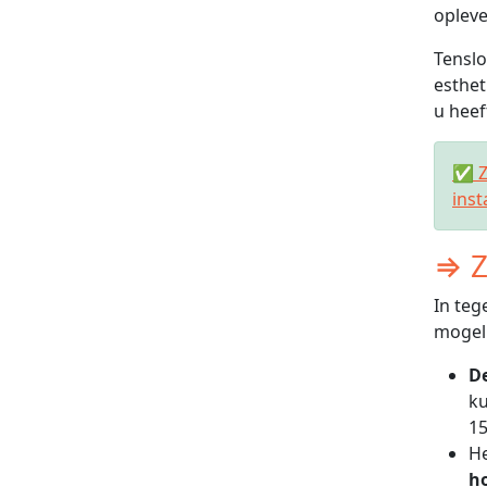
opleve
Tenslo
esthet
u heef
✅ Zo
inst
⇒ Z
In teg
mogeli
De
ku
15
He
h