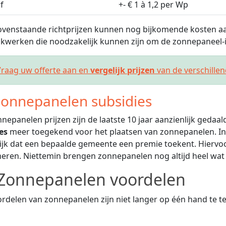
f
+- € 1 à 1,2 per Wp
venstaande richtprijzen kunnen nog bijkomende kosten aa
kwerken die noodzakelijk kunnen zijn om de zonnepaneel-in
raag uw offerte aan en
vergelijk prijzen
van de verschille
onnepanelen subsidies
nepanelen prijzen zijn de laatste 10 jaar aanzienlijk gedaa
es
meer toegekend voor het plaatsen van zonnepanelen. In
jk dat een bepaalde gemeente een premie toekent. Hiervoor
eren. Niettemin brengen zonnepanelen nog altijd heel wat
Zonnepanelen voordelen
rdelen van zonnepanelen zijn niet langer op één hand te tel