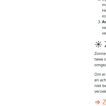
mo
He
in
A
va
ve
☀ 
Zonne
twee s
omgeze
Om er 
en ach
niet b
verzek
⇒ Z