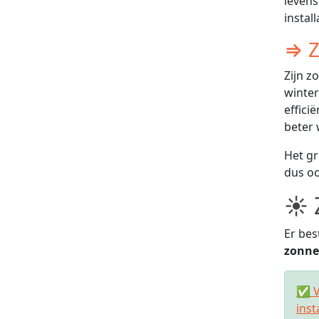
levens
instal
⇒ Z
Zijn z
winter
effici
beter 
Het gr
dus oo
☀ 
Er bes
zonne
✅ V
inst