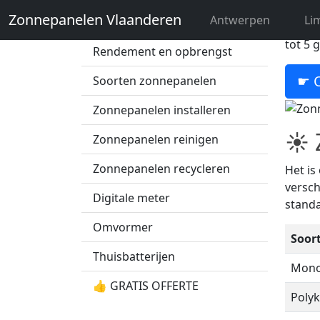
Zonnepanelen Vlaanderen
Antwerpen
Li
Zonnepanelen prijs
Bent u
tot 5 
Rendement en opbrengst
☛ O
Soorten zonnepanelen
Zonnepanelen installeren
☀ Z
Zonnepanelen reinigen
Zonnepanelen recycleren
Het is
versch
Digitale meter
standa
Omvormer
Soor
Thuisbatterijen
Monok
👍 GRATIS OFFERTE
Polykr