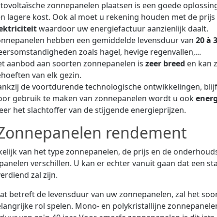
tovoltaïsche zonnepanelen plaatsen is een goede oplossing
n lagere kost. Ook al moet u rekening houden met de prijs 
ektriciteit
waardoor uw energiefactuur aanzienlijk daalt.
onnepanelen hebben een gemiddelde levensduur van
20 à 
ersomstandigheden zoals hagel, hevige regenvallen,...
t aanbod aan soorten zonnepanelen is
zeer breed
en kan 
hoeften van elk gezin.
nkzij de voortdurende technologische ontwikkelingen, blij
or gebruik te maken van zonnepanelen wordt u ook
energ
er het slachtoffer van de stijgende energieprijzen.
Zonnepanelen rendement
elijk van het type zonnepanelen, de prijs en de onderhou
anelen verschillen. U kan er echter vanuit gaan dat een st
erdiend zal zijn.
t betreft de levensduur van uw zonnepanelen, zal het soo
langrijke rol spelen. Mono- en polykristallijne zonnepan