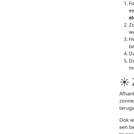
Fo
ee
el
Z
we
He
be
Da
Do
me
☀ 
Afhank
zonnep
terugv
Ook wa
een be