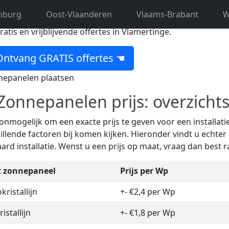
mburg
Oost-Vlaanderen
Vlaams-Brabant
W
 op zoek naar een ervaren zonne-expert uit Vlamertinge? Da
gratis en vrijblijvende offertes in Vlamertinge.
ntvang GRATIS offertes ☚
onnepanelen prijs: overzichts
 onmogelijk om een exacte prijs te geven voor een installa
illende factoren bij komen kijken. Hieronder vindt u echter 
ard installatie. Wenst u een prijs op maat, vraag dan best 
t zonnepaneel
Prijs per Wp
ristallijn
+- €2,4 per Wp
istallijn
+- €1,8 per Wp