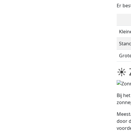
Er bes
Klein
Stan
Grot
☀ 
Bij he
zonne
Meest
door d
voorde