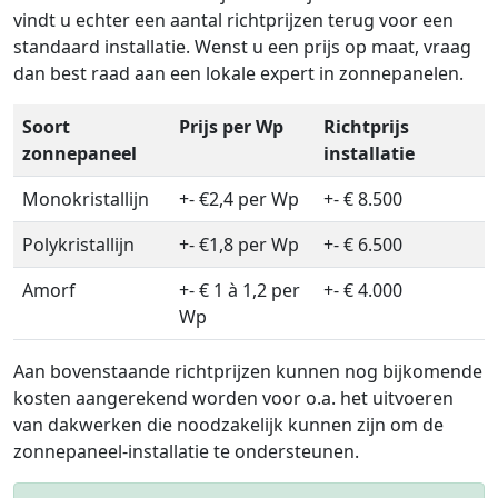
vindt u echter een aantal richtprijzen terug voor een
standaard installatie. Wenst u een prijs op maat, vraag
dan best raad aan een lokale expert in zonnepanelen.
Soort
Prijs per Wp
Richtprijs
zonnepaneel
installatie
Monokristallijn
+- €2,4 per Wp
+- € 8.500
Polykristallijn
+- €1,8 per Wp
+- € 6.500
Amorf
+- € 1 à 1,2 per
+- € 4.000
Wp
Aan bovenstaande richtprijzen kunnen nog bijkomende
kosten aangerekend worden voor o.a. het uitvoeren
van dakwerken die noodzakelijk kunnen zijn om de
zonnepaneel-installatie te ondersteunen.