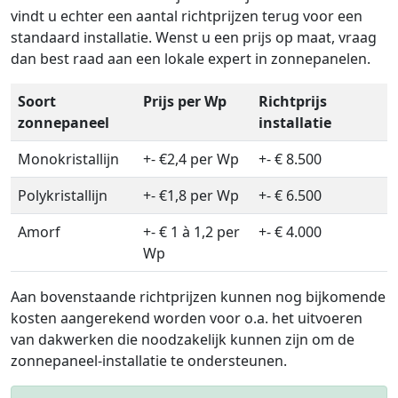
vindt u echter een aantal richtprijzen terug voor een
standaard installatie. Wenst u een prijs op maat, vraag
dan best raad aan een lokale expert in zonnepanelen.
Soort
Prijs per Wp
Richtprijs
zonnepaneel
installatie
Monokristallijn
+- €2,4 per Wp
+- € 8.500
Polykristallijn
+- €1,8 per Wp
+- € 6.500
Amorf
+- € 1 à 1,2 per
+- € 4.000
Wp
Aan bovenstaande richtprijzen kunnen nog bijkomende
kosten aangerekend worden voor o.a. het uitvoeren
van dakwerken die noodzakelijk kunnen zijn om de
zonnepaneel-installatie te ondersteunen.