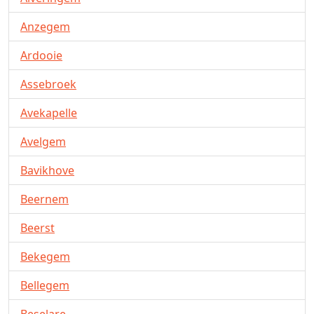
Anzegem
Ardooie
Assebroek
Avekapelle
Avelgem
Bavikhove
Beernem
Beerst
Bekegem
Bellegem
Beselare